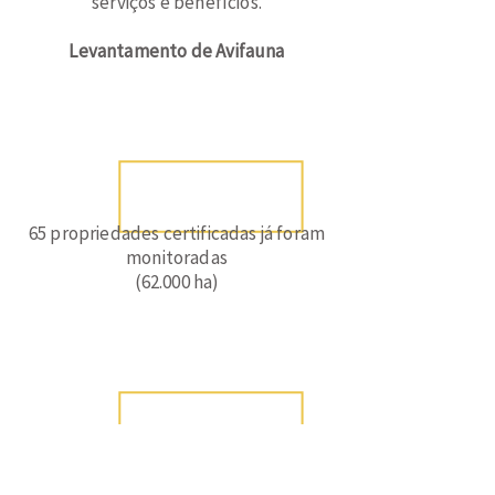
serviços e benefícios.
Levantamento de Avifauna
65 propriedades certificadas já foram
monitoradas
(62.000 ha)
283 espécies registradas, das quais 84
são campestres